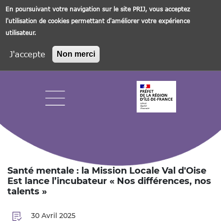
En poursuivant votre navigation sur le site PRIJ, vous acceptez
l'utilisation de cookies permettant d'améliorer votre expérience
utilisateur.
J'accepte
Non merci
Aller
au
contenu
principal
Navigation principale
Santé mentale : la Mission Locale Val d'Oise
Est lance l’incubateur « Nos différences, nos
talents »
30 Avril 2025