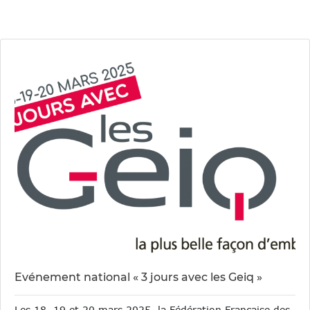
Evénement national « 3 jours avec les Geiq »
Les 18, 19 et 20 mars 2025, la Fédération Française des