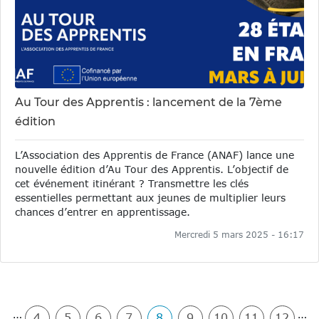
Au Tour des Apprentis : lancement de la 7ème
édition
L’Association des Apprentis de France (ANAF) lance une
nouvelle édition d’Au Tour des Apprentis. L’objectif de
cet événement itinérant ? Transmettre les clés
essentielles permettant aux jeunes de multiplier leurs
chances d’entrer en apprentissage.
Mercredi 5 mars 2025 - 16:17
Pagination
…
…
4
5
6
7
8
9
10
11
12