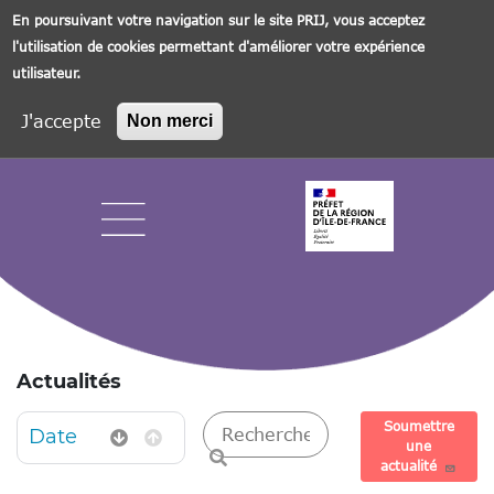
En poursuivant votre navigation sur le site PRIJ, vous acceptez
l'utilisation de cookies permettant d'améliorer votre expérience
utilisateur.
J'accepte
Non merci
Aller
au
contenu
principal
Navigation principale
Actualités
Rechercher une actualité
Soumettre
Date
une
actualité