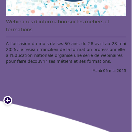
Webinaires d’information sur les métiers et
formations
A l’occasion du mois de ses 50 ans, du 28 avril au 28 mai
2025, le réseau francilien de la formation professionnelle
à l’Education nationale organise une série de webinaires
pour faire découvrir ses métiers et ses formations.
Mardi 06 mai 2025