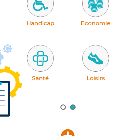
on
Handicap
Economie
ue
Santé
Loisirs
L